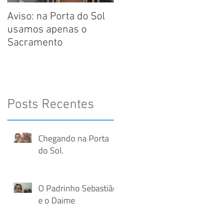
Aviso: na Porta do Sol
Carta de Princípios
usamos apenas o
para o uso da
Sacramento
Ayahuasca.
s
Posts Recentes
Chegando na Porta
do Sol.
O Padrinho Sebastião
e o Daime