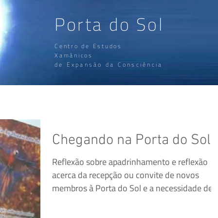
Porta do Sol
Centro de Estudos
Xamânicos
de Expansão da Consciência
Xamanismo
Como participar
Ayahuasca
Chegando na Porta do Sol.
Reflexão sobre apadrinhamento e reflexão
acerca da recepção ou convite de novos
membros à Porta do Sol e a necessidade de
conhecer a...